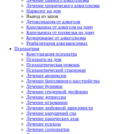
Лечение пивного алкоголизма
Лечение хронического алкоголизма
Нарколог на дом
Вывод из запоя
Детоксикация от алкоголя
Капельница от алкоголя на дому
Капельница от похмелья на дому
Кодирование от алкоголизма
Реабилитация алкозависимых
Психиатрия
Консультация психиатра
Психиатр на дом
Психиатрическая помощь
Психиатрический стационар
Лечение анорексии
Лечение биполярного расстройства
Лечение булимии
Лечение гендерной дисфории
Лечение депрессии
Лечение игромании
Лечение любовной зависимости
Лечение нарушений сна
Лечение панических атак
Лечение психоза
Лечение социопатии