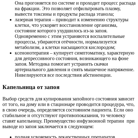
Она прогоняется по системе и проходит процесс распада
на фракции. Это позволяет отфильтровать плазму,
вывести токсины и продукты распада этанола;
лазерная терапия – приводит к изменению структуры
клетки, что ускоряет восстановление организма,
состояние которого ухудшилось из-за запоя.
Одновременно с этим устраняются воспалительные
процессы, убираются отёчности, нормализуется
метаболизм, а клетки насыщаются кислородом;
ксенонотерапия – купирует симптоматику, характерную
для депрессивного состояния, возникающего на фоне
запоя. Методика помогает устранить скачки
артериального давления и снять мышечное напряжение.
Нивелируются все последствия абстиненции.
Капельница от запоя
Выбор средств для купирования запойного состояния зависит
от того, на дому или в стационаре проводится процедура, что,
в свою очередь, определяется состоянием пациента. Если оно
стабильное и отсутствуют противопоказания, то человеку
ставят капельницу. Преимущество инфузионной терапии
при
выводе из запоя заключается в следующем:
полная усвояемость лекарственных препаратов,