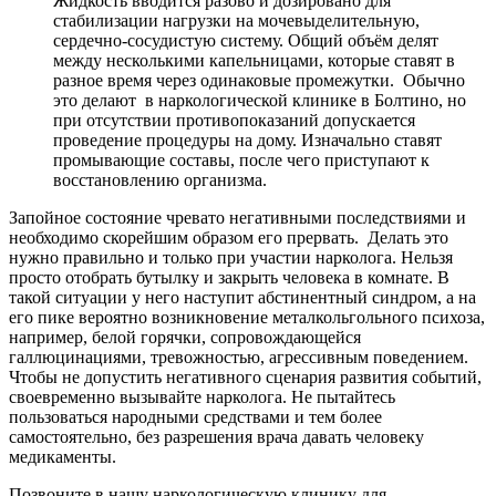
Жидкость вводится разово и дозировано для
стабилизации нагрузки на мочевыделительную,
сердечно-сосудистую систему. Общий объём делят
между несколькими капельницами, которые ставят в
разное время через одинаковые промежутки.
Обычно
это делают
в наркологической клинике в Болтино, но
при отсутствии противопоказаний допускается
проведение процедуры на дому. Изначально ставят
промывающие составы, после чего приступают к
восстановлению организма.
Запойное состояние чревато негативными последствиями и
необходимо скорейшим образом его прервать.
Делать это
нужно правильно и только при участии нарколога. Нельзя
просто отобрать бутылку и закрыть человека в комнате. В
такой ситуации у него наступит абстинентный синдром, а на
его пике вероятно возникновение металкольгольного психоза,
например, белой горячки, сопровождающейся
галлюцинациями, тревожностью, агрессивным поведением.
Чтобы не допустить негативного сценария развития событий,
своевременно вызывайте нарколога. Не пытайтесь
пользоваться народными средствами и тем более
самостоятельно, без разрешения врача давать человеку
медикаменты.
Позвоните в нашу наркологическую клинику для