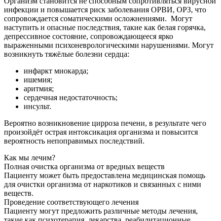
Организм становится не способным сопротивляться вирусной
инфекции и повышается риск заболевания ОРВИ, ОРЗ, что
сопровождается соматическими осложнениями.
Могут
наступить и опасные последствия, такие как белая горячка,
депрессивное состояние, сопровождающееся ярко
выраженными психоневрологическими нарушениями. Могут
возникнуть тяжёлые болезни сердца:
инфаркт миокарда;
ишемия;
аритмия;
сердечная недостаточность;
инсульт.
Вероятно возникновение цирроза печени, в результате чего
произойдёт острая интоксикация организма и повысится
вероятность непоправимых последствий.
Как мы лечим?
Полная очистка организма от вредных веществ
Пациенту может быть предоставлена медицинская помощь
для очистки организма от наркотиков и связанных с ними
веществ.
Проведение соответствующего лечения
Пациенту могут предложить различные методы лечения,
такие как психотерапия, лекарства, реабилитационные