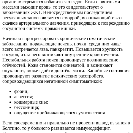
организм стремится избавиться от ядов. Если с рвотными
массами выходит кровь, то это свидетельствует о
заболеваниях ЖКТ. Непосредственным последствием
регулярных запоев является геморрой, возникающий из-за
скачков артериального давления, приводящих к повреждению
сосудистой системы прямой кишки.
Начинают прогрессировать хронические соматические
заболевания, поражающие печень, почки, среди них чаще
всего встречается язва, панкреатит. Повышается хрупкость
сосудов, из-за чего возникают внутренние кровотечения.
Нестабильная работа почек провоцирует возникновение
отёчностей. Кожа становится синеватой, и возникают
опухлости,
может дойти до отёка мозга.
Запойные состояния
провоцируют развитие психических расстройств,
сопровождающихся негативной симптоматикой:
фобии;
агрессия;
кошмарные сны;
бессонница;
ощущение приближающегося сумасшествия.
Если своевременно и правильно не провести вывод из запоя в
Болтино, то у больного развивается иммунодефицит.