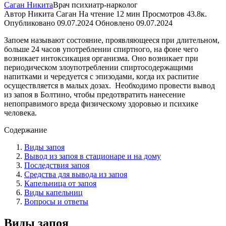
Саган Никита
Врач психиатр-нарколог
Автор
Никита Саган
На чтение
12 мин
Просмотров
43.8к.
Опубликовано
09.07.2024
Обновлено
09.07.2024
Запоем называют состояние, проявляющееся при длительном,
больше 24 часов употреблении спиртного, на фоне чего
возникает интоксикация организма. Оно возникает при
периодическом злоупотреблении спиртосодержащими
напитками и чередуется с эпизодами, когда их распитие
осуществляется в малых дозах.
Необходимо провести вывод
из запоя в Болтино, чтобы предотвратить нанесение
непоправимого вреда физическому здоровью и психике
человека.
Содержание
Виды запоя
Вывод из запоя в стационаре и на дому
Последствия запоя
Средства для вывода из запоя
Капельница от запоя
Виды капельниц
Вопросы и ответы
Виды запоя