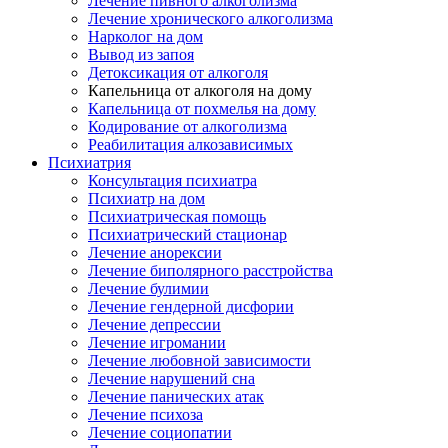
Лечение пивного алкоголизма
Лечение хронического алкоголизма
Нарколог на дом
Вывод из запоя
Детоксикация от алкоголя
Капельница от алкоголя на дому
Капельница от похмелья на дому
Кодирование от алкоголизма
Реабилитация алкозависимых
Психиатрия
Консультация психиатра
Психиатр на дом
Психиатрическая помощь
Психиатрический стационар
Лечение анорексии
Лечение биполярного расстройства
Лечение булимии
Лечение гендерной дисфории
Лечение депрессии
Лечение игромании
Лечение любовной зависимости
Лечение нарушений сна
Лечение панических атак
Лечение психоза
Лечение социопатии