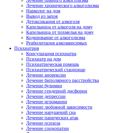
Лечение пивного алкоголизма
Лечение хронического алкоголизма
Нарколог на дом
Вывод из запоя
Детоксикация от алкоголя
Капельница от алкоголя на дому
Капельница от похмелья на дому
Кодирование от алкоголизма
Реабилитация алкозависимых
Психиатрия
Консультация психиатра
Психиатр на дом
Психиатрическая помощь
Психиатрический стационар
Лечение анорексии
Лечение биполярного расстройства
Лечение булимии
Лечение гендерной дисфории
Лечение депрессии
Лечение игромании
Лечение любовной зависимости
Лечение нарушений сна
Лечение панических атак
Лечение психоза
Лечение социопатии