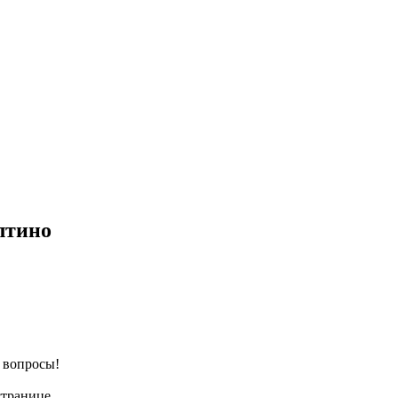
лтино
е вопросы!
странице.