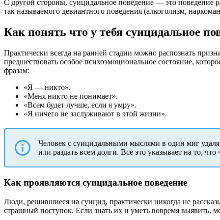
С другой стороны, суицидальное поведение — это поведение ра
так называемого девиантного поведения (алкоголизм, наркомани
Как понять что у тебя суицидальное по
Практически всегда на ранней стадии можно распознать призн
предшествовать особое психоэмоциональное состояние, которо
фразам:
«Я — никто».
«Меня никто не понимает».
«Всем будет лучше, если я умру».
«Я ничего не заслуживают в этой жизни».
Человек с суицидальными мыслями в один миг удаляе
или раздать всем долги. Все это указывает на то, что 
Как проявляются суицидальное поведение
Люди, решившиеся на суицид, практически никогда не рассказ
страшный поступок. Если знать их и уметь вовремя выявить, 