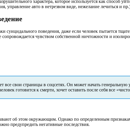
зрушительного характера, которое используется как способ уйт
я, управление авто в нетрезвом виде, нежелание лечиться и пр.)
ведение
аки суицидального поведения, даже если человек пытается тщат
е сопровождается чувством собственной ничтожности и изолиро
т все свои страницы в соцсетях. Он может начать генеральную у
человек готовится к смерти, хочет оставить после себя все «чисто
ывают об этом окружающим. Однако по определенным признакам 
можно предупредить негативные последствия.